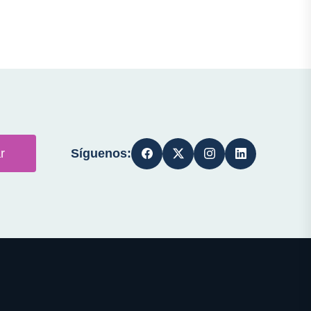
Síguenos:
r